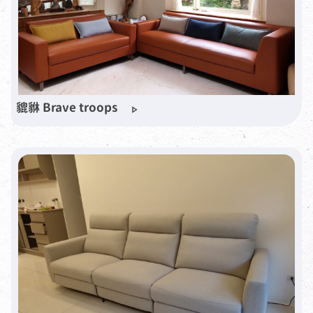
貔貅 Brave troops