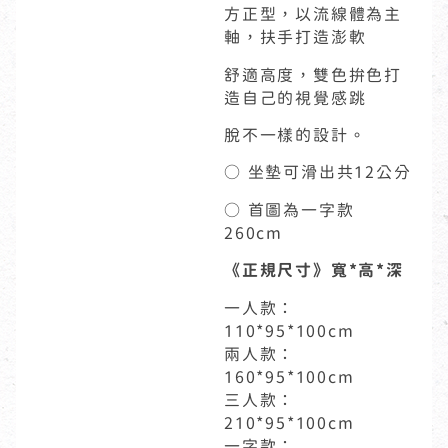
方正型，以流線體為主
軸，扶手打造澎軟
舒適高度，雙色拚色打
造自己的視覺感跳
脫不一樣的設計。
○ 坐墊可滑出共12公分
○ 首圖為一字款
260cm
《正規尺寸》寬*高*深
一人款：
110*95*100cm
兩人款：
160*95*100cm
三人款：
210*95*100cm
一字款：