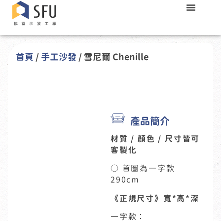
關於我們
工廠實景
產品型錄
成品分享
常用知識
首頁
/
手工沙發
/ 雪尼爾 Chenille
產品簡介
材質 / 顏色 / 尺寸皆可
客製化
○ 首圖為一字款
290cm
《正規尺寸》寬*高*深
一字款：